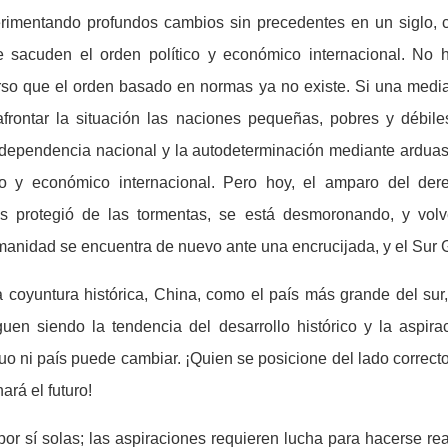
rimentando profundos cambios sin precedentes en un siglo, co
 sacuden el orden político y económico internacional. No 
rso que el orden basado en normas ya no existe. Si una media
frontar la situación las naciones pequeñas, pobres y débi
dependencia nacional y la autodeterminación mediante arduas 
ico y económico internacional. Pero hoy, el amparo del der
os protegió de las tormentas, se está desmoronando, y vol
manidad se encuentra de nuevo ante una encrucijada, y el Sur 
a coyuntura hist
ó
rica, China, como el pa
í
s m
á
s grande del sur
guen siendo la tendencia del desarrollo hist
ó
rico y la aspirac
uo ni pa
í
s puede cambiar.
¡
Quien se posicione del lado correcto
nar
á
el futuro!
por s
í
solas; las aspiraciones requieren lucha para hacerse rea