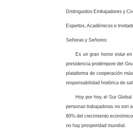
Distinguidos Embajadores y Co
Expertos, Acad
é
micos e Invitad
Señoras y Señores:
Es un gran honor estar en e
presidencia protémpore del Gru
plataforma de cooperaci
ó
n m
á
s
responsabilidad hist
ó
rica de sa
Hoy por hoy, el Sur Global
personas trabajadoras no son ac
80% del crecimiento econ
ó
mico
no hay prosperidad mundial.