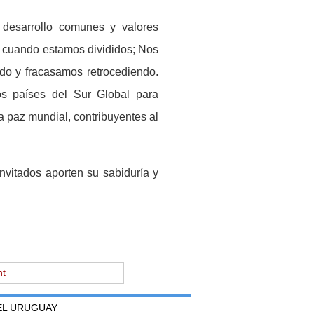
e desarrollo comunes y valores
s cuando estamos divididos; Nos
o y fracasamos retrocediendo.
os pa
í
ses del Sur Global para
la paz mundial, contribuyentes al
invitados aporten su sabidur
í
a y
nt
DEL URUGUAY