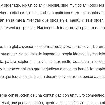
 y ordenado. No unipolar, ni bipolar, sino multipolar. Todos los
eben participar en igualdad de condiciones en los asuntos i
á
n en la mesa mientras que otros en el menú. Y este orde
l representado por las Naciones Unidas; no aceptaremos ni
s una globalizaci
ó
n econ
ó
mica equitativa e inclusiva. No un
anar-ganar. No se trata de imponer la propia ideolog
í
a y modelo
da pa
í
s a explorar una v
í
a de desarrollo adaptada a sus pr
 el proteccionismo que perjudican a otros en beneficio propio
do que todos los pa
í
ses en desarrollo y todas las personas pue
 la construcci
ó
n de una comunidad con un futuro compartid
versal, prosperidad com
ú
n, apertura e inclusi
ó
n, y un medio amb