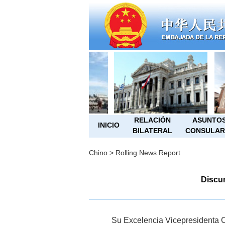
RELACIÓN
ASUNTO
INICIO
BILATERAL
CONSULAR
Chino
>
Rolling News Report
Discur
Su Excelencia Vicepresident
a
C