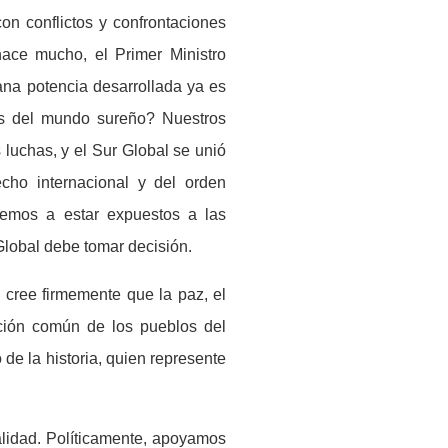
n conflictos y confrontaciones
hace mucho, el Primer Ministro
na potencia desarrollada ya es
les del mundo sureño? Nuestros
luchas, y el Sur Global se unió
echo internacional y del orden
vemos a estar expuestos a las
Global debe tomar decisión.
, cree firmemente que la paz, el
i
ó
n com
ú
n de los pueblos del
 de la historia, quien represente
lidad. Pol
í
ticamente, apoyamos