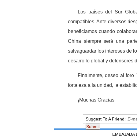
Los pa
í
ses del Sur Globa
compatibles. Ante diversos ries
beneficiamos cuando colabora
China siempre ser
á
una parte
salvaguardar los intereses de l
desarrollo global y defensores d
Finalmente, deseo al foro
fortaleza a la unidad, la estabil
¡
Muchas Gracias!
Suggest To A Friend:
EMBAJADA D