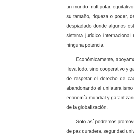
un mundo multipolar, equitativo
su tamaño, riqueza o poder, d
despiadado donde algunos est
sistema jur
í
dico internaciona
ninguna potencia.
Econ
ó
micamente, apoyamo
lleva todo, sino cooperativo y g
de respetar el derecho de ca
abandonando el unilateralismo y
econom
í
a mundial y garantizan
de la globalizaci
ó
n.
Solo as
í
podremos promover
de paz duradera, seguridad uni