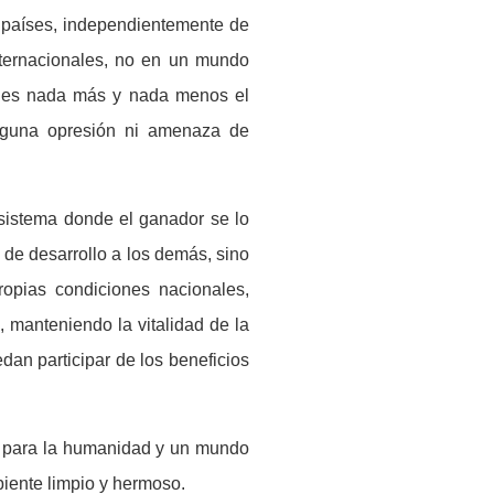
 pa
í
ses, independientemente de
nternacionales, no en un mundo
n es nada más y nada menos el
nguna opresi
ó
n ni amenaza de
 sistema donde el ganador se lo
 de desarrollo a los dem
á
s, sino
opias condiciones nacionales,
, manteniendo la vitalidad de la
dan participar de los beneficios
o para la humanidad y un mundo
iente limpio y hermoso.