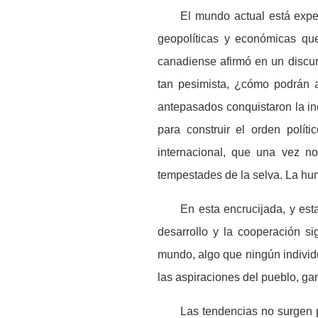
El mundo actual está expe
geopolíticas y económicas que
canadiense afirmó en un discu
tan pesimista, ¿cómo podrán a
antepasados conquistaron la in
para construir el orden polít
internacional, que una vez n
tempestades de la selva. La hu
En esta encrucijada, y est
desarrollo y la cooperaci
ó
n si
mundo, algo que ning
ú
n individ
las aspiraciones del pueblo, ga
Las tendencias no surgen 