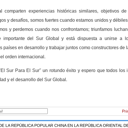
l comparten experiencias hist
ó
ricas similares, objetivos d
gos y desaf
í
os, somos fuertes cuando estamos unidos y d
é
bile
mos y perdemos cuando nos confrontamos; triunfamos luchand
 importante del Sur Global y est
á
dispuesta a unirse a l
os pa
í
ses en desarrollo y trabajar juntos como constructores de 
el orden internacional.
 "El Sur Para El Sur" un rotundo
é
xito y espero que todos los 
idad y el desarrollo del Sur Global.
Pri
E LA REPÚBLICA POPULAR CHINA EN LA REPÚBLICA ORIENTAL 