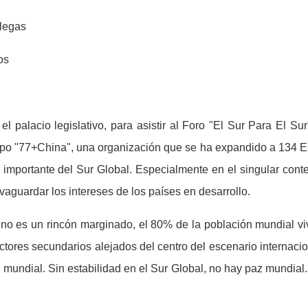
legas
os
l palacio legislativo, para asistir al Foro "El Sur Para El Su
po "77+China", una organizaci
ó
n que se ha expandido a 134 E
 importante del Sur Global. Especialmente en el singular conte
lvaguardar los intereses de los pa
í
ses en desarrollo.
 no es un rinc
ó
n marginado, el 80% de la poblaci
ó
n mundial viv
tores secundarios alejados del centro del escenario internacio
 mundial. Sin estabilidad en el Sur Global, no hay paz mundial. 