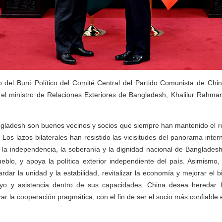
del Buró Político del Comité Central del Partido Comunista de Chi
 el ministro de Relaciones Exteriores de Bangladesh, Khalilur Rahma
gladesh son buenos vecinos y socios que siempre han mantenido el res
 Los lazos bilaterales han resistido las vicisitudes del panorama inte
la independencia, la soberanía y la dignidad nacional de Bangladesh,
ueblo, y apoya la política exterior independiente del país. Asimism
rdar la unidad y la estabilidad, revitalizar la economía y mejorar el 
o y asistencia dentro de sus capacidades. China desea heredar la 
zar la cooperación pragmática, con el fin de ser el socio más confiable 