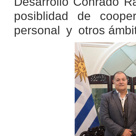
Desarrollo Conrado 
posiblidad de
coope
personal
y
otros ámbi