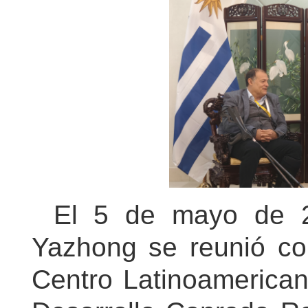
El
5
de
mayo
de 
Yazhong
se reuni
ó co
Centro Latinoamerican