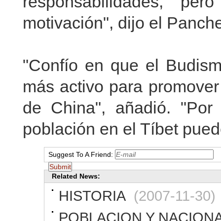
responsabilidades, per
motivación", dijo el Panc
"Confío en que el Budis
más activo para promover 
de China", añadió. "Por 
población en el Tíbet puede
Suggest To A Friend:
Related News:
HISTORIA
(2007-11-30)
POBLACION Y NACION