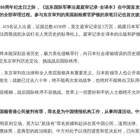
80周年纪念日之际，《远东国际军事法庭庭审记录·全译本》在中国首
的全部审理过程。参与东京审判的美国副检察官萨顿的亲笔日记也首次披
，419名证人出庭，证据总数4336件，英文庭审记录近5万页，揭露日
法西斯战犯永远钉在人类历史的耻辱柱上。庭审记录全译本的出版和萨
始终未能深刻反省历史，极力美化侵略罪行，向日本社会灌输错误的历史
否定东京审判历史定论、挑战战后国际秩序。
，东京审判在法律和全人类层面都具有重要意义。日本前领导人也公开
发生；战败已过去八十年，绝不能再次发动战争，也绝对不能将自卫队用
容模糊，战后国际秩序不容挑战。世界上一切爱好和平的人士都绝不允
国籍香港公民被判有罪，罪名是为中国情报机构工作，从事间谍活动。中
明原则立场。英方以“莫须有”罪名抓捕和起诉在英中国公民，滥用法律
蔑抹黑，是典型的政治闹剧。中方对此予以强烈谴责和坚决反对，已向英