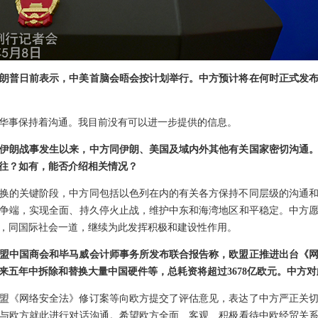
朗普日前表示，中美首脑会晤会按计划举行。中方预计将在何时正式发
华事保持着沟通。我目前没有可以进一步提供的信息。
伊朗战事发生以来，中方同伊朗、美国及域内外其他有关国家密切沟通
往？如有，能否介绍相关情况？
换的关键阶段，中方同包括以色列在内的有关各方保持不同层级的沟通
争端，实现全面、持久停火止战，维护中东和海湾地区和平稳定。中方
，同国际社会一道，继续为此发挥积极和建设性作用。
盟中国商会和毕马威会计师事务所发布联合报告称，欧盟正推进出台《
来五年中拆除和替换大量中国硬件等，总耗资将超过3678亿欧元。中方
盟《网络安全法》修订案等向欧方提交了评估意见，表达了中方严正关
与欧方就此进行对话沟通。希望欧方全面、客观、积极看待中欧经贸关