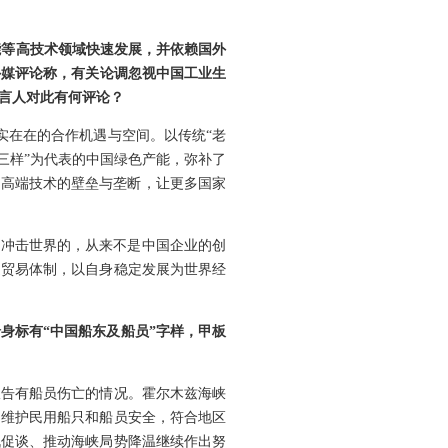
智能等高技术领域快速发展，并依赖国外
外媒评论称，有关论调忽视中国工业生
言人对此有何评论？
实实在在的合作机遇与空间。以传统“老
三样”为代表的中国绿色产能，弥补了
了高端技术的壁垒与垄断，让更多国家
正冲击世界的，从来不是中国企业的创
边贸易体制，以自身稳定发展为世界经
身标有“中国船东及船员”字样，甲板
报告有船员伤亡的情况。霍尔木兹海峡
、维护民用船只和船员安全，符合地区
战促谈、推动海峡局势降温继续作出努