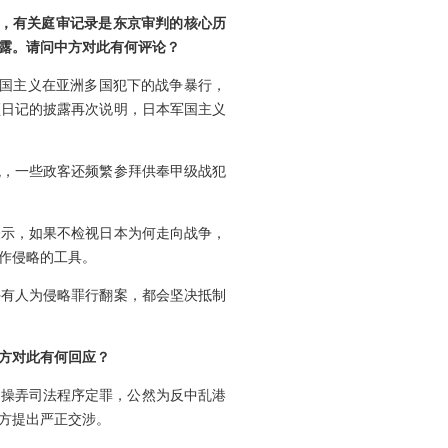
发，有关庭审记录是东京审判的核心历
露。请问中方对此有何评论？
本军国主义在亚洲多国犯下的战争暴行，
顿日记的披露再次说明，日本军国主义
观，一些政客还频繁参拜供奉甲级战犯
表示，如果不检视日本为何走向战争，
作侵略的工具。
许有人为侵略罪行翻案，都会坚决抵制
方对此有何回应？
、操弄司法程序定罪，公然为反中乱港
方提出严正交涉。