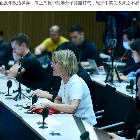
止反华政治操弄，停止为反中乱港分子撑腰打气，维护中英关系来之不易