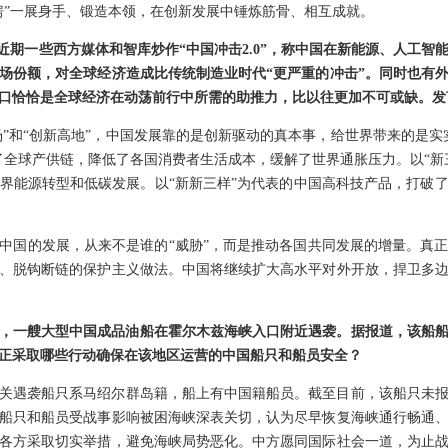
房”一展身手、锻造本领，在创新发展中锤炼筋骨、相互成就。
，近期一些西方媒体和智库炒作“中国冲击2.0”，称中国在新能源、人工
场份额，对全球经济造成比传统制造业时代“更严重的冲击”。同时也有
口恰恰是全球经济在动荡前行中所需的助推力，比以往更加不可或缺。发
市场”和“创新高地”，中国发展靠的是创新驱动的真本事，给世界带来的是
了全球产供链，降低了各国消费者生活成本，缓解了世界通胀压力。以“新
界能源转型和低碳发展。以“新新三样”为代表的中国高科技产品，打破
中国的发展，从来不是谁的“威胁”，而是推动各国共同发展的增量。真
、脱钩断链的保护主义做法。中国将继续扩大高水平对外开放，捍卫多
，一艘大型中国成品油船在霍尔木兹海峡入口附近遇袭。据报道，该船船
正采取哪些行动确保在该地区运营的中国船只和船员安全？
关遇袭船只系马绍尔群岛籍，船上有中国籍船员。截至目前，该船只未
船只和船员受战事影响被困海峡深表关切，认为尽早恢复海峡通行畅通
各方采取切实举措，避免海峡局势恶化。中方愿同国际社会一道，为止