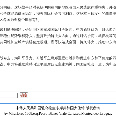
分明确。这场战事已对包括伊朗在内的地区各国人民造成严重损失，外
和全球能源供应稳定，损害国际社会共同利益。这场本不该发生的战事
区各国乃至整个世界有利。
谈判解决问题，受到地区国家和国际社会欢迎。中方始终认为，对话谈
应稳住局势缓和势头，坚持政治解决大方向，通过对话协商，就伊核等
共同维护全球产供链稳定畅通。应尽快达成全面、持久停火，推动中东
战奔走，为和平尽力。习近平主席郑重提出维护和促进中东和平稳定的
议。中方将继续秉持习近平主席四点主张精神，同国际社会一道，为和
中华人民共和国驻乌拉圭东岸共和国大使馆 版权所有
Av.Miraflores 1508,esq.Pedro Blanes Viale,Carrasco.Montevideo,Uruguay