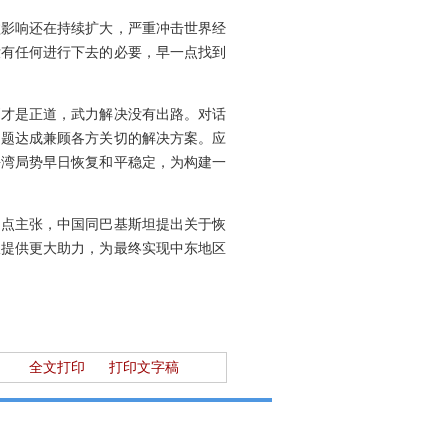
溢影响还在持续扩大，严重冲击世界经
没有任何进行下去的必要，早一点找到
判才是正道，武力解决没有出路。对话
问题达成兼顾各方关切的解决方案。应
海湾局势早日恢复和平稳定，为构建一
四点主张，中国同巴基斯坦提出关于恢
谈提供更大助力，为最终实现中东地区
全文打印
打印文字稿