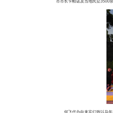
市市长卡帕诺及当地民众3500
何飞代办向来宾们致以马年