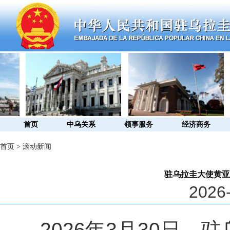
首页
中乌关系
领事服务
经济商务
首页
>
滚动新闻
驻乌拉圭大使黄亚
2026-
2026
年
3
月
30
日，驻