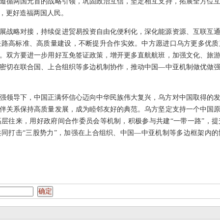
遵循两国元首的战略引领，巩固政治互信，坚定相互支持，拓展全方位
，更好造福两国人民。
展战略对接，持续促进贸易投资自由化便利化，深化能源资源、互联互
铁路高标准、高质量建设，不断提升合作实效。中方愿进口乌方更多优质
。双方要进一步用好互免签证政策，增开更多直航航班，加强文化、旅
密切在联合国、上合组织等多边机制协作，推动中国—中亚机制做优做
强领导下，中国正满怀信心迈向中华民族伟大复兴，乌方对中国取得的
伴关系保持高质量发展，成为睦邻友好的典范。乌方坚定支持一个中国
层往来，用好政府间合作委员会等机制，积极参与共建“一带一路”，
同打击“三股势力”，加强在上合组织、中国—中亚机制等多边框架内