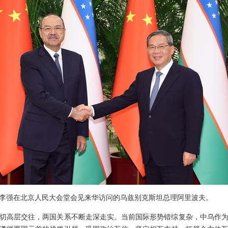
总理李强在北京人民大会堂会见来华访问的乌兹别克斯坦总理阿里波夫。
切高层交往，两国关系不断走深走实。当前国际形势错综复杂，中乌作