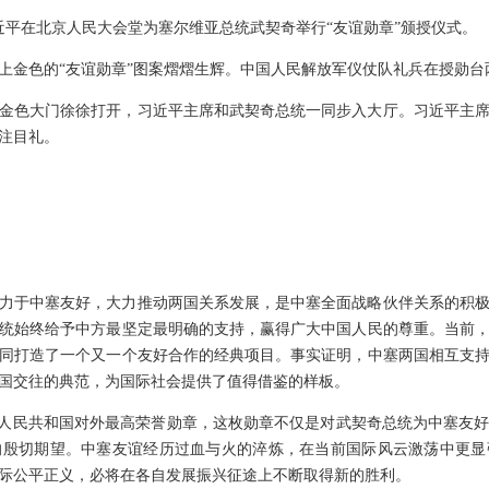
席习近平在北京人民大会堂为塞尔维亚总统武契奇举行“友谊勋章”颁授仪式。
上金色的“友谊勋章”图案熠熠生辉。中国人民解放军仪仗队礼兵在授勋台
金色大门徐徐打开，习近平主席和武契奇总统一同步入大厅。习近平主
注目礼。
力于中塞友好，大力推动两国关系发展，是中塞全面战略伙伴关系的积
统始终给予中方最坚定最明确的支持，赢得广大中国人民的尊重。当前
同打造了一个又一个友好合作的经典项目。事实证明，中塞两国相互支
国交往的典范，为国际社会提供了值得借鉴的样板。
华人民共和国对外最高荣誉勋章，这枚勋章不仅是对武契奇总统为中塞友
的殷切期望。中塞友谊经历过血与火的淬炼，在当前国际风云激荡中更显
际公平正义，必将在各自发展振兴征途上不断取得新的胜利。