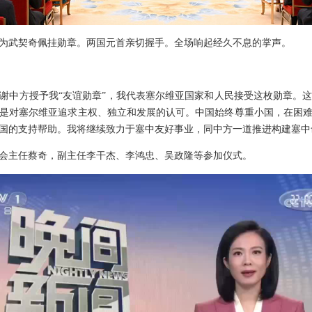
为武契奇佩挂勋章。两国元首亲切握手。全场响起经久不息的掌声。
谢中方授予我“友谊勋章”，我代表塞尔维亚国家和人民接受这枚勋章。
是对塞尔维亚追求主权、独立和发展的认可。中国始终尊重小国，在困
国的支持帮助。我将继续致力于塞中友好事业，同中方一道推进构建塞中
会主任蔡奇，副主任李干杰、李鸿忠、吴政隆等参加仪式。