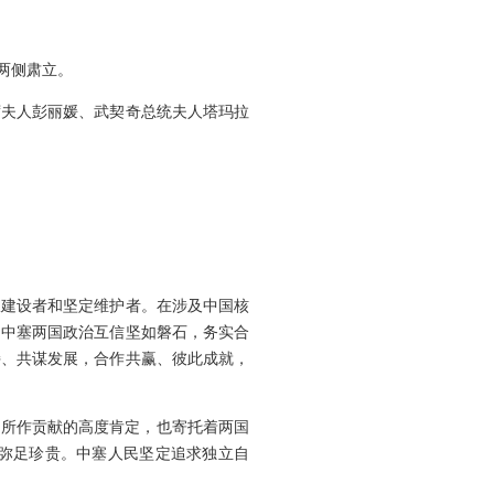
两侧肃立。
席夫人彭丽媛、武契奇总统夫人塔玛拉
极建设者和坚定维护者。在涉及中国核
，中塞两国政治互信坚如磐石，务实合
持、共谋发展，合作共赢、彼此成就，
好所作贡献的高度肯定，也寄托着两国
弥足珍贵。中塞人民坚定追求独立自