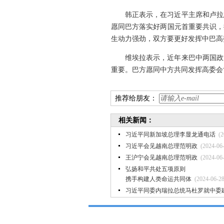
韩正表示，在习近平主席和卢拉
愿同巴方落实好两国元首重要共识，
生动力强劲，双方要更好发挥中巴高
维埃拉表示，近年来巴中两国政
重要。巴方愿同中方共同发挥高委会
推荐给朋友：
相关新闻：
习近平同新加坡总理李显龙通电话
(2
习近平会见越南总理范明政
(2024-06
王沪宁会见越南总理范明政
(2024-06
​弘扬和平共处五项原则
携手构建人类命运共同体
(2024-06-28
习近平同委内瑞拉总统马杜罗就中委建