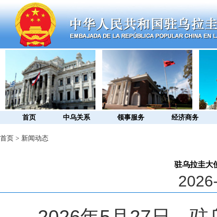
首页
中乌关系
领事服务
经济商务
首页
>
新闻动态
驻乌拉圭大
2026-
2026
年
5
月
27
日，驻