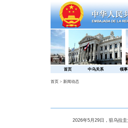
首页
中乌关系
领事
首页
>
新闻动态
2026
年
5
月
29
日，驻乌拉圭