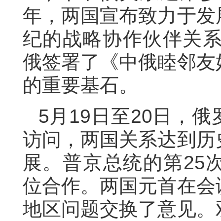
年，两国宣布致力于发
纪的战略协作伙伴关
俄
签署了《中俄睦邻友
的重要基石。
5
月
19
日至
20
日，俄
访问，
两国
关系达到历
展。
普京总统的
第
25
位合作。
两国元首
在会
地区问题交换了意见。