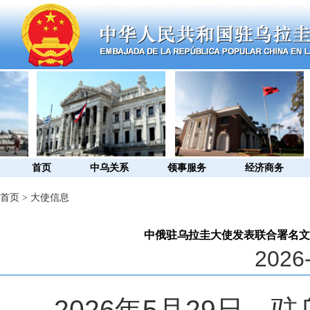
首页
中乌关系
领事服务
经济商务
首页
>
大使信息
中俄驻乌拉圭大使发表联合署名文
2026-
2026
年
5
月
29
日，驻