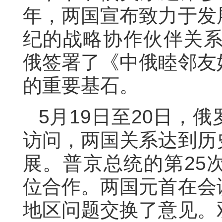
年，两国宣布致力于发
纪的战略协作伙伴关
俄
签署了《中俄睦邻友
的重要基石。
5
月
19
日至
20
日，俄
访问，
两国
关系达到历
展。
普京总统的
第
25
位合作。
两国元首
在会
地区问题交换了意见。