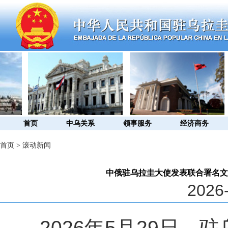
首页
中乌关系
领事服务
经济商务
首页
>
滚动新闻
中俄驻乌拉圭大使发表联合署名文
2026-
2026
年
5
月
29
日，驻