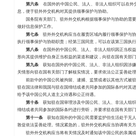
第六条
在国外的中国公民、法人、非法人组织可以在外交
息，便于驻外外交机构对其提供领事保护与协助。
国务院有关部门、驻外外交机构根据领事保护与协助的需
做好信息保护工作。
第七条
驻外外交机构应当在履责区域内履行领事保护与协
执行领事保护与协助职责；经第三国同意，可以在该第三国执
第八条
在国外的中国公民、法人、非法人组织因正当权益
形向其提供维护自身正当权益的渠道和建议，向驻在国有关部
第九条
获知在国外的中国公民、法人、非法人组织因涉嫌
关情形向驻在国有关部门了解核实情况，要求依法公正妥善处
前款中的中国公民被拘留、逮捕、监禁或者以其他方式被
驻在国法律和我国与驻在国缔结或者共同参加的国际条约对其
给予该中国公民人道主义待遇和公正待遇。
第十条
获知驻在国审理涉及中国公民、法人、非法人组织
缔结或者共同参加的国际条约进行旁听，并要求驻在国有关部
第十一条
获知在国外的中国公民需要监护但生活处于无人
敦促依法妥善处理。情况紧急的，驻外外交机构应当协调有关
驻外外交机构应当将有关情况及时通知该中国公民的亲属