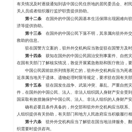
有关情况及时逐级通知到该中国公民住所地的居民委员会、村
关人员或者组织履行监护职责提供协助。
第十二条
在国外的中国公民因基本生活保障出现困难向驻
济等提供协助。
第十三条
在国外的中国公民下落不明，其亲属向驻外外交
救助的信息。
驻在国警方立案的，驻外外交机构应当敦促驻在国警方及
第十四条
获知在国外的中国公民因治安刑事案件、自然灾
在国有关部门了解核实情况，敦促开展紧急救助和医疗救治，
中国公民因前款所列情形死亡的，驻外外交机构应当为死
近亲属当地关于遗体、遗物处理时限等规定，要求驻在国有关
第十五条
驻在国发生战争、武装冲突、暴乱、严重自然灾
件，在国外的中国公民、法人、非法人组织因人身财产安全受
国采取有效措施保护中国公民、法人、非法人组织的人身财产
确有必要且条件具备的，外交部和驻外外交机构应当联系
人组织提供有关协助，有关部门和地方人民政府应当积极履行
第十六条
驻外外交机构应当了解驻在国当地法律服务、翻
织需要时提供咨询。