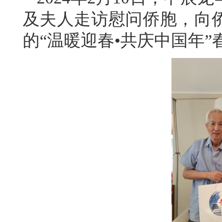
及夫人走访慰问侨胞，向
的“温暖迎春•共庆中国年