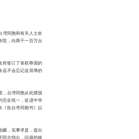
台湾同胞和有关人士欢
务院，向两千一百万台
政府签订了丧权辱国的
永远不会忘记这屈辱的
版图，台湾同胞从此摆脱
的完全统一，促进中华
表《告台湾同胞书》以
远瞩，实事求是，提出
平同志指出，问题的核