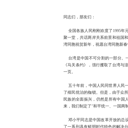
同志们，朋友们：
全国各族人民刚刚欢度了1995年
聚一堂，共话两岸关系前景和祖国
湾同胞祝贺新年，祝愿台湾同胞新春
台湾是中国不可分割的一部分。一百
《马关条约》，强行攫取了台湾与
一页。
五十年前，中国人民同世界人民一道
了殖民统治的枷锁。但是，由于众所
民族的全面振兴，仍然是所有中国人
来，我们制定了"和平统一、一国两
邓小平同志是中国改革开放的总设
了一系列具有鲜明时代特色的解决