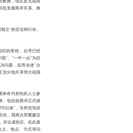
经磨难，现在是完成祖
阶段发展两岸关系、推
独立"的言论和行动，
组织的章程，台湾已经
国"、"一中一台"为目
决问题，反而会使"台
正充分地共享伟大祖国
团体有代表性的人士参
以谈，包括就两岸正式谈
可以谈"，当然也包括
在此，我再次郑重建议
，并达成协议。在此基
名义、地点、方式等问