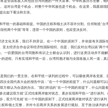
这将是全国各族人民包括台湾同胞的一件大喜事。中华民族历尽沧桑，饱
了。这对台湾是个机会，对整个中华民族也是个机会。在这里，我愿就现
提出如下看法和主张。
和平统一的基础和前提。中国的主权和领土决不容许分割。任何制造"台湾
阶段性两个中国"等等，违背一个中国的原则，也应坚决反对。
经济文化关系，我们不持异议。在一个中国的原则下，并依据有关国际
、亚太经济合作会议等经济性国际组织。但是，我们反对台湾以搞"两个中
动。一切爱国的台湾同胞和有识之士都会认识到，进行这类活动并不能解
一的进程。只有实现和平统一后，台湾同胞才能与全国各族人民一道，真
，是我们的一贯主张。在和平统一谈判的过程中，可以吸收两岸各党派、
第十四次全国代表大会的报告中说："在一个中国的前提下，什么问题都可
双方都认为合适的办法。"我们所说的"在一个中国的前提下，什么问题都
多次建议双方就"正式结束两岸敌对状态、逐步实现和平统一"进行谈判。
步，双方可先就"在一个中国的原则下，正式结束两岸敌对状态"进行谈判
主权和领土完整，并对今后两岸关系的发展进行规划。至于政治谈判的