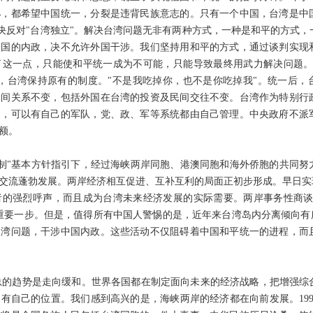
孙，都希望中国统一，分裂是违背民族意志的。只有一个中国，台湾是中
坚决反对"台湾独立"。解决台湾问题无非有两种方式，一种是和平的方式
中国的内政，决不允许外国干涉。我们坚持用和平的方式，通过谈判实现
了这一点，只能使和平统一成为不可能，只能导致最终用武力解决问题。
，台湾保持原有的制度。"不是我吃掉你，也不是你吃掉我"。统一后，
民间关系不变，包括外国在台湾的投资及民间交往不变。台湾作为特别行
），可以有自己的军队，党、政、军等系统都由自己管理。中央政府不派
额。
制"基本方针指引下，经过海峡两岸同胞、港澳同胞和海外侨胞的共同努
交流蓬勃发展。两岸经济相互促进、互补互利的局面正初步形成。早日实现
者的强烈呼声，而且成为台湾未来经济发展的实际需要。两岸事务性商谈
重要一步。但是，值得所有中国人警惕的是，近年来台湾岛内分离倾向有所
台湾问题，干涉中国内政。这些活动不仅阻碍着中国和平统一的进程，而
的趋势是走向缓和。世界各国都在制定面向未来的经济战略，把增强综
自己的位置。我们感到高兴的是，海峡两岸的经济都在向前发展。1997