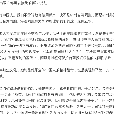
出双方都可以接受的解决办法。
打中国人。我们不承诺放弃使用武力，决不是针对台湾同胞，而是针对外
相信台湾同胞、港澳同胞和海外侨胞理解我们的这一原则立场。
，要大力发展两岸经济交流与合作，以利于两岸经济共同繁荣，造福整个中
作。我们将继续长期执行鼓励台商投资的政策，贯彻《中华人民共和国台
维护台商的一切正当权益。要继续加强两岸同胞的相互往来和交流，增进
和各方面交往的客观需要，也是两岸同胞利益之所在，完全应当采取实际
赞成在互惠互利的基础上，商谈并且签订保护台商投资权益的民间性协议
年灿烂文化，始终是维系全体中国人的精神纽带，也是实现和平统一的一
统。
台湾省籍还是其他省籍，都是中国人，都是骨肉同胞、手足兄弟。要充分
胞一切正当权益。我们党和政府各有关部门，包括驻外机构，要加强与台
的利益，尽可能帮助他们解决困难。我们希望台湾岛内社会安定、经济发
的态度推动两岸关系发展。我们欢迎台湾各党派、各界人士，同我们交换
问。凡是为中国统一作出贡献的各方面人士，历史将永远铭记他们的功绩