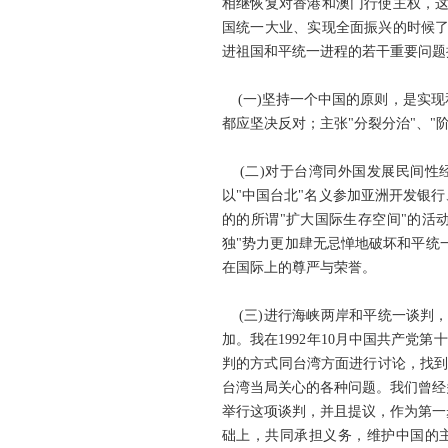
相继恢复对香港和澳门行使主权，
国统一大业、实现全面振兴的时候
进祖国和平统一进程的若干重要问题
(一)坚持一个中国的原则，是实现
都应坚决反对；主张"分裂分治"、"
(二)对于台湾同外国发展民间性
以"中国台北"名义参加亚洲开发银行
的的所谓"扩大国际生存空间"的活
独"势力更加肆无忌惮地破坏和平统
在国际上的尊严与荣誉。
(三)进行海峡两岸和平统一谈判
加。我在1992年10月中国共产党
判的方式同台湾方面进行讨论，找到
台湾当局关心的各种问题。我们曾经
举行这项谈判，并且提议，作为第一
础上，共同承担义务，维护中国的