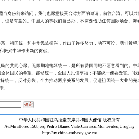
适当身份前来访问；我们也愿意接受台湾方面的邀请，前往台湾。可以共
看，也是有益的。中国人的事我们自己办，不需要借助任何国际场合。海
系、祖国统一和中华民族振兴，作出了许多努力，功不可没。我们希望
和振兴中华作出新的贡献。
民的共同心愿。无限期地拖延统一，是所有爱国同胞不愿意看到的。中
国全体国民的希望。能够统一，全国人民便享福；不能统一便要受害。"我
坚持统一，反对分裂，全力推动两岸关系的发展，促进祖国统一大业的完
来。
中华人民共和国驻乌拉圭东岸共和国大使馆 版权所有
Av.Miraflores 1508,esq.Pedro Blanes Viale,Carrasco.Montevideo,Uruguay
http://uy.china-embassy.gov.cn/