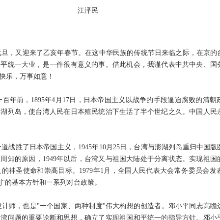
江泽民
元旦，又迎来了乙亥年春节。在这中华民族的传统节日来临之际，在京的
和平统一大业，是一件很有意义的事。借此机会，我谨代表中共中央、国
快乐，万事如意！
年前，1895年4月17日，日本帝国主义以战争的手段逼迫腐败的清朝
澎湖列岛，使台湾人民在日本殖民统治下生活了半个世纪之久。中国人民
战胜了日本帝国主义，1945年10月25日，台湾与澎湖列岛重归中国
周知的原因，1949年以后，台湾又与祖国大陆处于分离状态。实现祖国
的神圣使命和崇高目标。1979年1月，全国人民代表大会常务委员会发
制"的基本方针和一系列对台政策。
计师，也是"一个国家、两种制度"伟大构想的创造者。邓小平同志高瞻
台湾问题的重要论断和思想，确立了实现祖国和平统一的指导方针。邓小