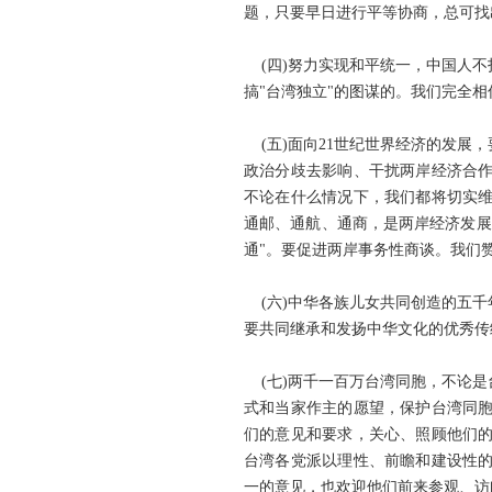
题，只要早日进行平等协商，总可找
(四)努力实现和平统一，中国人不
搞"台湾独立"的图谋的。我们完全
(五)面向21世纪世界经济的发展
政治分歧去影响、干扰两岸经济合
不论在什么情况下，我们都将切实
通邮、通航、通商，是两岸经济发展
通"。要促进两岸事务性商谈。我们
(六)中华各族儿女共同创造的五千
要共同继承和发扬中华文化的优秀传
(七)两千一百万台湾同胞，不论是
式和当家作主的愿望，保护台湾同
们的意见和要求，关心、照顾他们
台湾各党派以理性、前瞻和建设性
一的意见，也欢迎他们前来参观、访