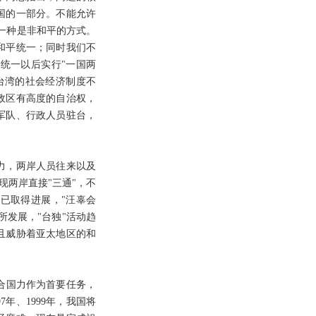
国的一部分。不能允许
，一种是非和平的方式。
和平统一；同时我们不
统一以后实行"一国两
台湾的社会经济制度不
政区有高度的自治权，
军队、行政人员驻台，
力，两岸人员往来以及
两岸直接"三通"，不
已取得进展，"汪辜会
发展，"台独"活动趋
且威胁着亚太地区的和
合国力作为首要任务，
年、1999年，我国将