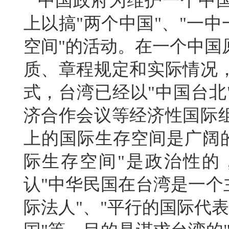
中国政府为维护一个中
上以搞
"
两个中国
"
、
"
一中
空间
"
的活动。在一个中国
质、章程规定和实际情况
式，台湾已经以
"
中国台北
济合作会议等经济性国际
上的国际生存空间是广阔
际生存空间
"
是政治性的
认
"
中华民国在台湾是一个
际法人
"
、
"
平行的国际代表