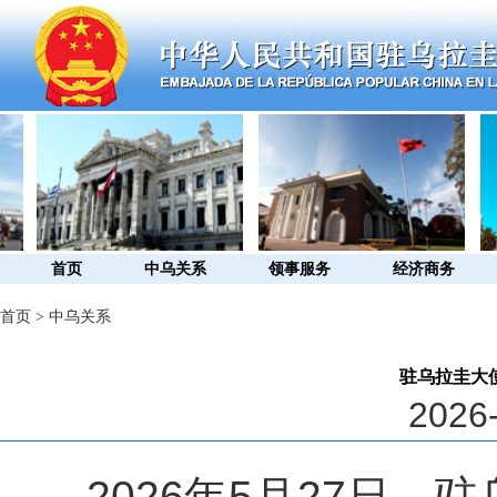
首页
中乌关系
领事服务
经济商务
首页
>
中乌关系
驻乌拉圭大
2026-
2026
年
5
月
27
日，驻