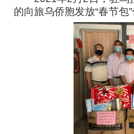
的向旅乌侨胞发放“春节包