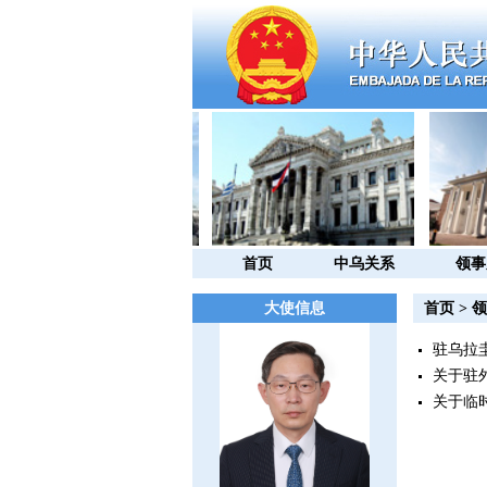
首页
中乌关系
领事
大使信息
首页
>
领
驻乌拉
关于驻
关于临