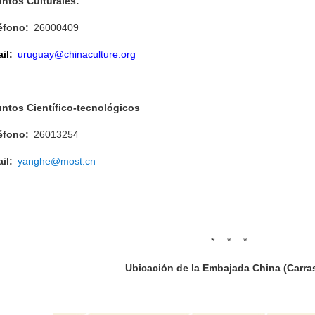
unto
s Culturales:
éfono:
26000409
il:
uruguay@chinaculture.org
ntos Cien
tífico
-t
ecnol
ógicos
éfono:
26013254
il
:
yanghe@most.cn
* * *
Ubicación de la Embajada China (Carra