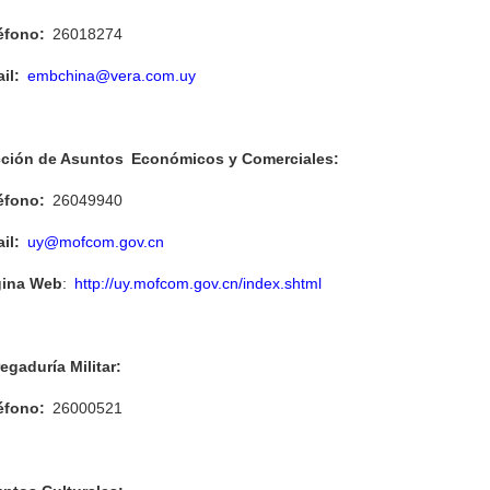
éfono:
26018274
il:
embchina@vera.com.uy
ci
ón de Asuntos
Econ
ómicos y Comerciales
:
éfono:
26049940
il:
uy@mofcom.gov.cn
ina Web
:
http://uy.mofcom.gov.cn/index.shtml
egaduría Militar:
éfono:
26000521