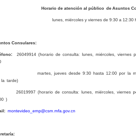
Horario de atención
al público
de Asuntos C
lunes, miércoles y viernes de 9:30 a 12:30 
ntos Consulares:
éfono:
26049914 (horario de consulta: lunes, miércoles, viernes 
0
rtes, jueves desde 9:30 hasta 12:00
por
la
m
la
tarde
)
19997 (horario de consulta: lunes, miércoles, viernes po
:00
)
il
:
montevideo_emp@csm.mfa.gov.cn
retaría
: