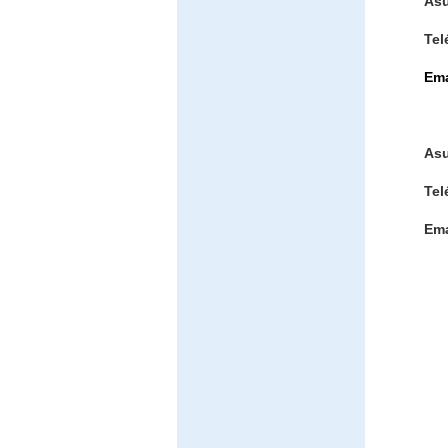
As
Tel
Ema
Asu
Tel
Ema