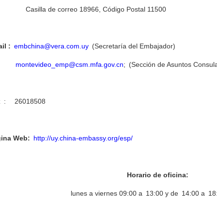
silla de correo 18966, Código Postal 11500
il :
embchina@vera.com.uy
(Secretaría del Embajador)
montevideo_emp@csm.mfa.gov.cn
; (Sección de Asuntos Consul
x
: 26018508
ina Web:
http://uy.china-embassy.org/esp/
Horario de oficina:
lunes a viernes 09:00 a 13:00 y de 14:00 a 18