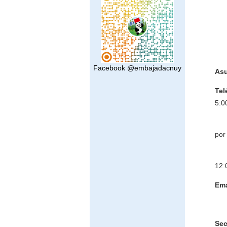
Facebook @embajadacnuy
Asu
Tel
5:0
ma
por
260
12
Ema
Sec