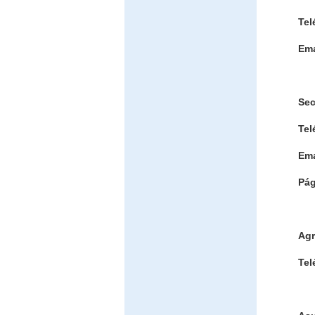
Tel
Ema
Sec
Tel
Ema
Pág
Agr
Tel