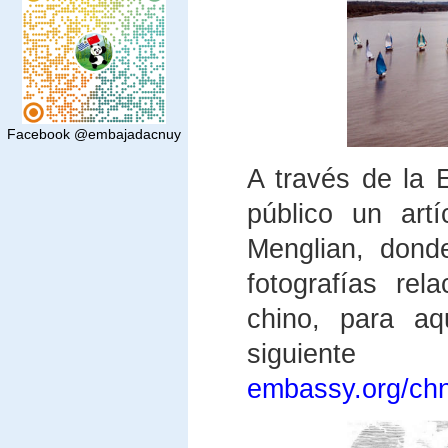
Facebook @embajadacnuy
A través de la
público un art
Menglian, dond
fotografías re
chino, para aq
siguie
embassy.org/ch